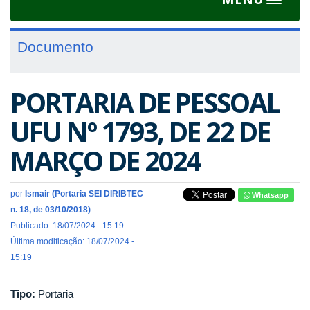
Toggle
navigat
Documento
PORTARIA DE PESSOAL
UFU Nº 1793, DE 22 DE
MARÇO DE 2024
por
Ismair (Portaria SEI DIRIBTEC
Whatsapp
n. 18, de 03/10/2018)
Publicado: 18/07/2024 - 15:19
Última modificação: 18/07/2024 -
15:19
Tipo:
Portaria