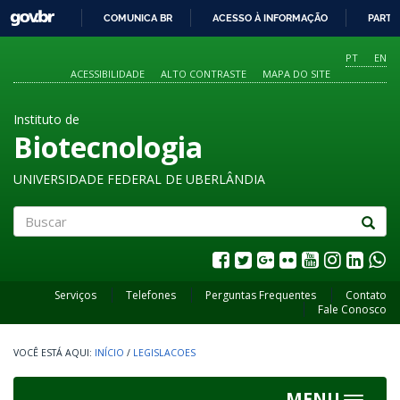
GOVBR
COMUNICA BR
ACESSO À INFORMAÇÃO
PARTI
IR
PARA
PT
EN
O
ACESSIBILIDADE
ALTO CONTRASTE
MAPA DO SITE
CONTEÚDO
Instituto de
Biotecnologia
UNIVERSIDADE FEDERAL DE UBERLÂNDIA
Buscar
Serviços
Telefones
Perguntas Frequentes
Contato
Fale Conosco
INÍCIO
/
LEGISLACOES
MENU