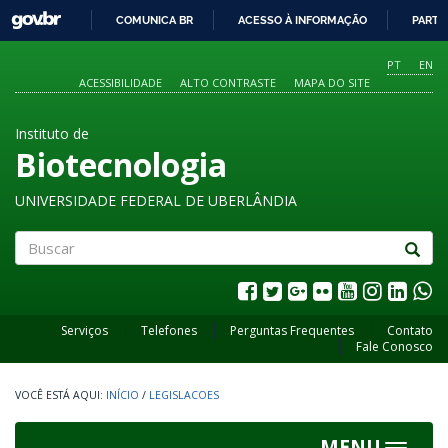
GOVBR
COMUNICA BR
ACESSO À INFORMAÇÃO
PARTI
IR
PARA
PT
EN
O
ACESSIBILIDADE
ALTO CONTRASTE
MAPA DO SITE
CONTEÚDO
Instituto de
Biotecnologia
UNIVERSIDADE FEDERAL DE UBERLÂNDIA
Buscar
Serviços
Telefones
Perguntas Frequentes
Contato
Fale Conosco
INÍCIO
/
LEGISLACOES
MENU