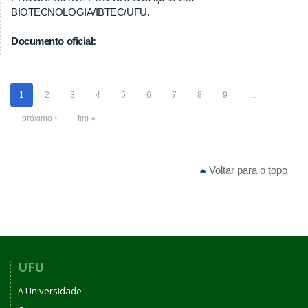
BIOTECNOLOGIA/IBTEC/UFU.
Documento oficial:
1
2
3
4
5
6
7
8
9
…
próximo ›
fim »
Voltar para o topo
UFU
A Universidade