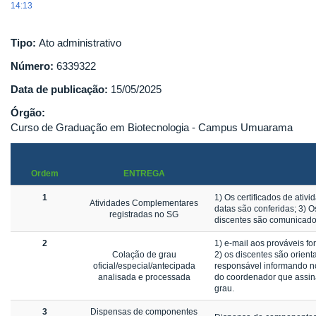
14:13
Tipo:
Ato administrativo
Número:
6339322
Data de publicação:
15/05/2025
Órgão:
Curso de Graduação em Biotecnologia - Campus Umuarama
Ordem
ENTREGA
1
1) Os certificados de ativ
Atividades Complementares
datas são conferidas; 3) O
registradas no SG
discentes são comunicad
2
1) e-mail aos prováveis 
Colação de grau
2) os discentes são orien
oficial/especial/antecipada
responsável informando n
analisada e processada
do coordenador que assina
grau.
3
Dispensas de componentes