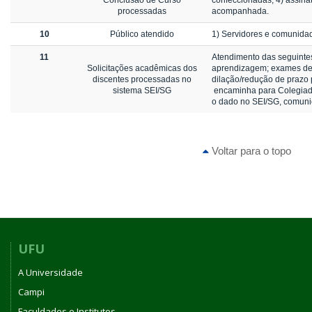
Conclusão de Curso
confeccionadas; 4) assina
processadas
acompanhada.
10
Público atendido
1) Servidores e comunida
11
Atendimento das seguintes
Solicitações acadêmicas dos
aprendizagem; exames de su
discentes processadas no
dilação/redução de prazo p
sistema SEI/SG
encaminha para Colegiado
o dado no SEI/SG, comuni
Voltar para o topo
UFU
A Universidade
Campi
Faculdades e Institutos