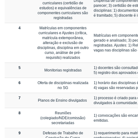
Dispensa de componentes 
curriculares (certidão de
parecer; 3) certidão de es
estudos) e equivalências de
disciplinas: 1) documentos
componentes curriculares são
é tramitado; 5) discente é
registradas
4
Matrículas em componentes
curriculares e Ajustes (crítica,
Matrículas em componentes 
matrícula extemporânea,
gerado e analisado; 3) ped
alteração e exclusão de
registradas. Ajustes: 1) Re
disciplinas, disciplina em outro
vagas nas disciplinas são 
curso, análise de pré-
requisito) realizados
5
1) docentes são consultado
Monitorias registradas
5) registro dos aprovados é
6
Oferta de disciplinas realizada
1) horário das disciplinas 
no SG
4) vagas são reservadas p
7
1) processo é criado para 
Planos de Ensino divulgados
divulgados à comunidade.
8
Reuniões
1) convocações são encami
(colegiado/NDE/comissão)
emitidas.
secretariadas
9
Defesas de Trabalho de
1) requerimento para matrí