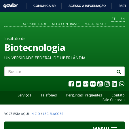
GOVBR
COMUNICA BR
ACESSO À INFORMAÇÃO
PARTI
IR
PARA
PT
EN
O
ACESSIBILIDADE
ALTO CONTRASTE
MAPA DO SITE
CONTEÚDO
Instituto de
Biotecnologia
UNIVERSIDADE FEDERAL DE UBERLÂNDIA
Buscar
Serviços
Telefones
Perguntas Frequentes
Contato
Fale Conosco
INÍCIO
/
LEGISLACOES
MENU