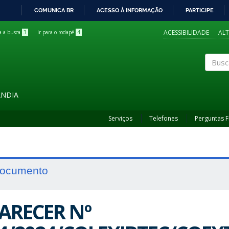
COMUNICA BR
ACESSO À INFORMAÇÃO
PARTICIPE
IR
PARA
ACESSIBILIDADE
AL
ra a busca
3
Ir para o rodapé
4
O
CONTEÚDO
Buscar
ÂNDIA
Serviços
Telefones
Perguntas 
ocumento
ARECER Nº