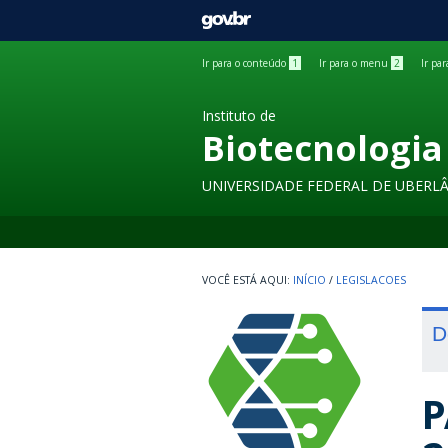
GOVBR
Ir para o conteúdo
1
Ir para o menu
2
Ir pa
Instituto de
Biotecnologia
UNIVERSIDADE FEDERAL DE UBERL
INÍCIO
/
LEGISLACOES
D
P