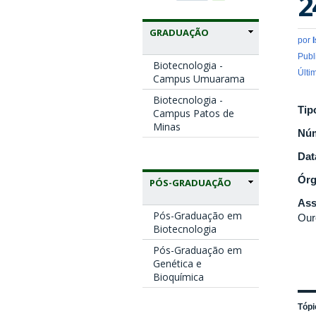
2
GRADUAÇÃO
por
Publ
Biotecnologia -
Últi
Campus Umuarama
Biotecnologia -
Tip
Campus Patos de
Minas
Nú
Dat
Ór
PÓS-GRADUAÇÃO
Ass
Pós-Graduação em
Our
Biotecnologia
Pós-Graduação em
Genética e
Bioquímica
Tópi