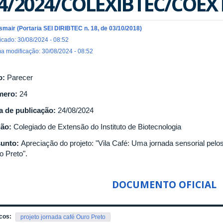
4/2024/COLEXIBTEC/COEXT
Ismair (Portaria SEI DIRIBTEC n. 18, de 03/10/2018)
icado: 30/08/2024 - 08:52
ma modificação: 30/08/2024 - 08:52
o:
Parecer
mero:
24
a de publicação:
24/08/2024
gão:
Colegiado de Extensão do Instituto de Biotecnologia
unto:
Apreciação do projeto: "Vila Café: Uma jornada sensorial pelo
o Preto".
DOCUMENTO OFICIAL
cos:
projeto jornada café Ouro Preto