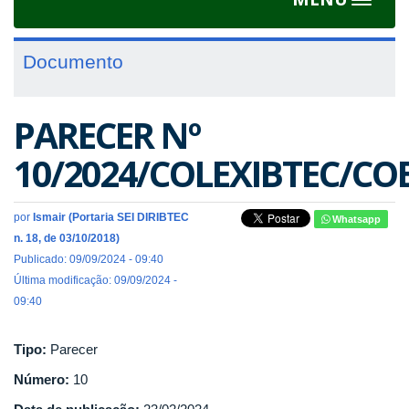
Toggle
navigat
Documento
PARECER Nº
10/2024/COLEXIBTEC/COE
por
Ismair (Portaria SEI DIRIBTEC
Whatsapp
n. 18, de 03/10/2018)
Publicado: 09/09/2024 - 09:40
Última modificação: 09/09/2024 -
09:40
Tipo:
Parecer
Número:
10