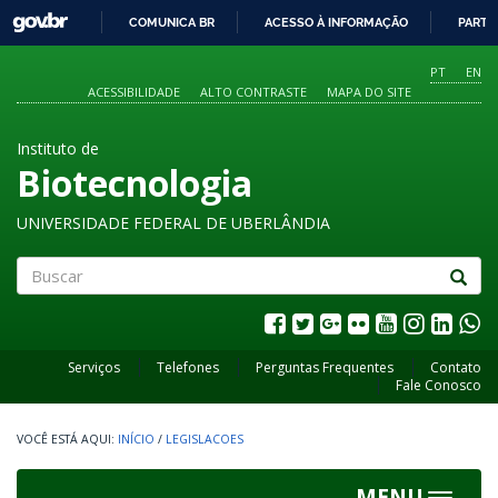
GOVBR
COMUNICA BR
ACESSO À INFORMAÇÃO
PARTI
IR
PARA
PT
EN
O
ACESSIBILIDADE
ALTO CONTRASTE
MAPA DO SITE
CONTEÚDO
Instituto de
Biotecnologia
UNIVERSIDADE FEDERAL DE UBERLÂNDIA
Buscar
Serviços
Telefones
Perguntas Frequentes
Contato
Fale Conosco
INÍCIO
/
LEGISLACOES
MENU