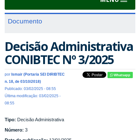
Toggle
navigat
Documento
Decisão Administrativa
CONIBTEC Nº 3/2025
por
Ismair (Portaria SEI DIRIBTEC
Whatsapp
n. 18, de 03/10/2018)
Publicado: 03/02/2025 - 08:55
Última modificação: 03/02/2025 -
08:55
Tipo:
Decisão Administrativa
Número:
3