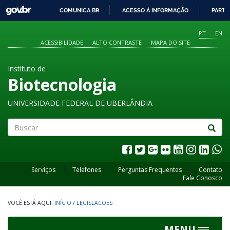
GOVBR
COMUNICA BR
ACESSO À INFORMAÇÃO
PARTI
IR
PARA
PT
EN
O
ACESSIBILIDADE
ALTO CONTRASTE
MAPA DO SITE
CONTEÚDO
Instituto de
Biotecnologia
UNIVERSIDADE FEDERAL DE UBERLÂNDIA
Buscar
Serviços
Telefones
Perguntas Frequentes
Contato
Fale Conosco
INÍCIO
/
LEGISLACOES
MENU