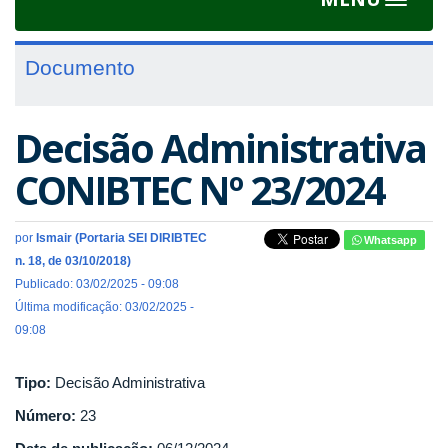
Toggle
navigat
Documento
Decisão Administrativa
CONIBTEC Nº 23/2024
por
Ismair (Portaria SEI DIRIBTEC
Whatsapp
n. 18, de 03/10/2018)
Publicado: 03/02/2025 - 09:08
Última modificação: 03/02/2025 -
09:08
Tipo:
Decisão Administrativa
Número:
23