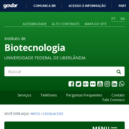
GOVBR
COMUNICA BR
ACESSO À INFORMAÇÃO
PARTI
IR
PARA
PT
EN
O
ACESSIBILIDADE
ALTO CONTRASTE
MAPA DO SITE
CONTEÚDO
Instituto de
Biotecnologia
UNIVERSIDADE FEDERAL DE UBERLÂNDIA
Buscar
Serviços
Telefones
Perguntas Frequentes
Contato
Fale Conosco
INÍCIO
/
LEGISLACOES
MENU