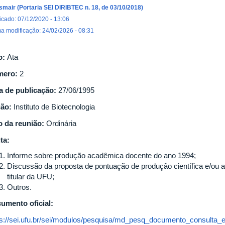
Ismair (Portaria SEI DIRIBTEC n. 18, de 03/10/2018)
icado: 07/12/2020 - 13:06
ma modificação: 24/02/2026 - 08:31
o:
Ata
mero:
2
a de publicação:
27/06/1995
gão:
Instituto de Biotecnologia
o da reunião:
Ordinária
ta:
Informe sobre produção acadêmica docente do ano 1994;
Discussão da proposta de pontuação de produção científica e/ou ar
titular da UFU;
Outros.
umento oficial:
ps://sei.ufu.br/sei/modulos/pesquisa/md_pesq_documento_consulta_e