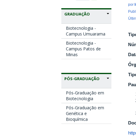
por
Publ
GRADUAÇÃO
Últi
Biotecnologia -
Campus Umuarama
Tip
Biotecnologia -
Nú
Campus Patos de
Minas
Dat
Ór
Tip
PÓS-GRADUAÇÃO
Pau
Pós-Graduação em
Biotecnologia
Pós-Graduação em
Genética e
Bioquímica
Doc
htt