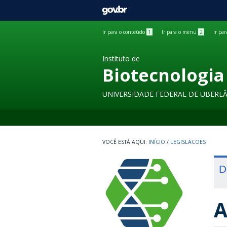
GOVBR
Ir para o conteúdo
1
Ir para o menu
2
Ir pa
Instituto de
Biotecnologia
UNIVERSIDADE FEDERAL DE UBERL
INÍCIO
/
LEGISLACOES
D
A