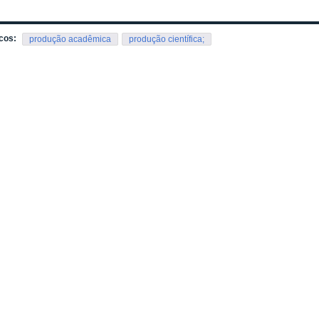
cos:
produção acadêmica
produção científica;