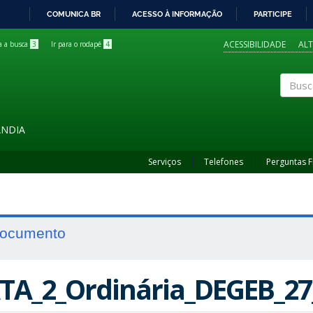
COMUNICA BR
ACESSO À INFORMAÇÃO
PARTICIPE
IR
PARA
ACESSIBILIDADE
AL
ra a busca
3
Ir para o rodapé
4
O
CONTEÚDO
Buscar
ÂNDIA
Serviços
Telefones
Perguntas 
ocumento
TA_2_Ordinária_DEGEB_27