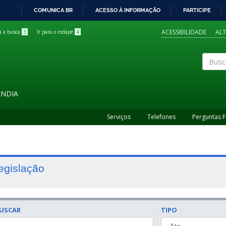
COMUNICA BR
ACESSO À INFORMAÇÃO
PARTICIPE
IR
PARA
ACESSIBILIDADE
AL
ra a busca
3
Ir para o rodapé
4
O
CONTEÚDO
Buscar
ÂNDIA
Serviços
Telefones
Perguntas 
egislação
USCAR
TIPO