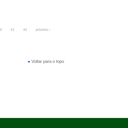
0
41
42
próximo ›
Voltar para o topo