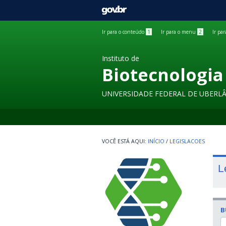
GOVBR
Ir para o conteúdo
1
Ir para o menu
2
Ir pa
Instituto de
Biotecnologia
UNIVERSIDADE FEDERAL DE UBERL
INÍCIO
/
LEGISLACOES
L
B