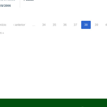
18/2006
início
‹ anterior
…
34
35
36
37
38
39
4
im »