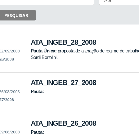
PESQUISAR
ATA_INGEB_28_2008
A
02/09/2008
Pauta Única:
proposta de alteração de regime de trabalho
Sordi Bortolini.
28/2008
ATA_INGEB_27_2008
A
26/08/2008
Pauta:
27/2008
ATA_INGEB_26_2008
A
09/06/2008
Pauta: