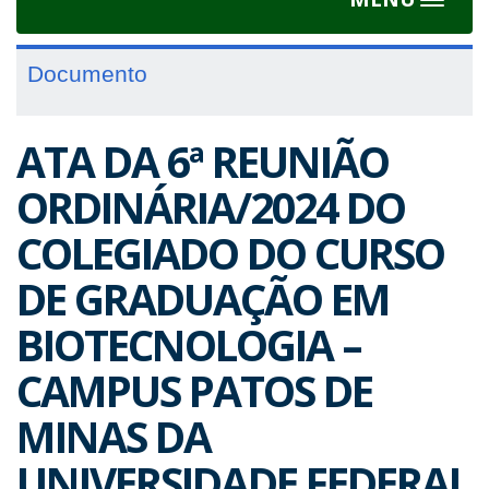
Toggle
navigat
Documento
ATA DA 6ª REUNIÃO
ORDINÁRIA/2024 DO
COLEGIADO DO CURSO
DE GRADUAÇÃO EM
BIOTECNOLOGIA –
CAMPUS PATOS DE
MINAS DA
UNIVERSIDADE FEDERAL