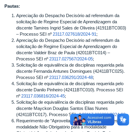
Pautas:
Apreciação do Despacho Decisório ad referendum da
solicitação de Regime Especial de Aprendizagem da
discente Tamires Ingrid Sales de Oliveira (41911BTC003)
– Processo SEI nº
23117.027618/2024-91
;
Apreciação do Despacho Decisório ad referendum da
solicitação de Regime Especial de Aprendizagem do
discente Valdeir Braz de Paula (42011BTC014) –
Processo SEI nº
23117.027567/2024-05
;
Solicitação de equivalência de disciplinas requerida pela
discente Fernanda Antunes Domingues (42411BTC025).
Processo SEI nº
23117.036291/2024-48
;
Solicitação de equivalência de disciplinas requerida pelo
discente Danilo Pinheiro (42411BTC010). Processo SEI
nº
23117.036816/2024-45
;
Solicitação de equivalência de disciplinas requerida pelo
discente Mayckon Douglas Santos Elias Nunes
(42411BTC017). Processo SEI nº
23117.036292/2024-92
;
Requerimento de “Aproveitamento de créditos em estágio
modalidade Não Obrigatório para a modalidade