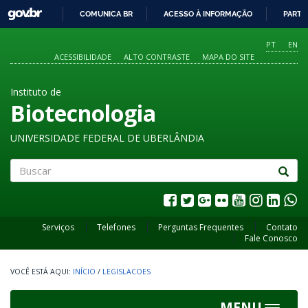
GOVBR
COMUNICA BR
ACESSO À INFORMAÇÃO
PARTI
IR
PARA
PT
EN
O
ACESSIBILIDADE
ALTO CONTRASTE
MAPA DO SITE
CONTEÚDO
Instituto de
Biotecnologia
UNIVERSIDADE FEDERAL DE UBERLÂNDIA
Buscar
Serviços
Telefones
Perguntas Frequentes
Contato
Fale Conosco
INÍCIO
/
LEGISLACOES
MENU