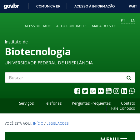
GOVBR
COMUNICA BR
ACESSO À INFORMAÇÃO
PARTI
IR
PARA
PT
EN
O
ACESSIBILIDADE
ALTO CONTRASTE
MAPA DO SITE
CONTEÚDO
Instituto de
Biotecnologia
UNIVERSIDADE FEDERAL DE UBERLÂNDIA
Buscar
Serviços
Telefones
Perguntas Frequentes
Contato
Fale Conosco
INÍCIO
/
LEGISLACOES
MENU