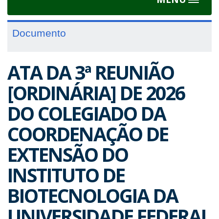
Toggle
navigat
Documento
ATA DA 3ª REUNIÃO
[ORDINÁRIA] DE 2026
DO COLEGIADO DA
COORDENAÇÃO DE
EXTENSÃO DO
INSTITUTO DE
BIOTECNOLOGIA DA
UNIVERSIDADE FEDERAL