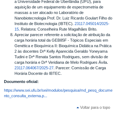
a Universidade Federal de Uberlândia (UFU), para
aquisição de um equipamento de espectrometria de
massas a ser alocado no Laboratório de
Nanobiotecnologia Prof. Dr. Luiz Ricardo Goulart Filho do
Instituto de Biotecnologia (IBTEC).
23117.045014/2025-
15
. Relatora: Conselheira Rute Magalhães Brito.
Apreciar parecer referente a solicitação de atribuição da
carga horária total da GEB85F - Tópicos Especiais em
Genética e Bioquímica II: Bioquímica Didática na Prática
2 às docentes Drª Kelly Aparecida Geraldo Yoneyama
Tudini e Drª Renata Santos Rodrigues, sem divisão de
carga horária e Drª Veridiana de Melo Rodrigues Ávila.
23117.064067/2025-27
. Parecer: Comissão de Carga
Horária Docente do IBTEC.
Documento oficial:
https://www.sei.ufu.br/sei/modulos/pesquisa/md_pesq_docume
nto_consulta_externa.p...
Voltar para o topo