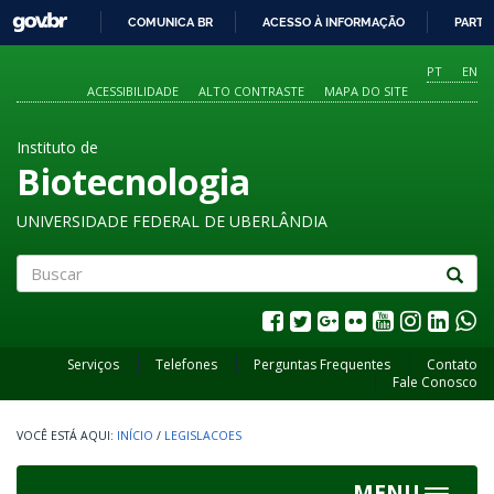
GOVBR
COMUNICA BR
ACESSO À INFORMAÇÃO
PARTI
IR
PARA
PT
EN
O
ACESSIBILIDADE
ALTO CONTRASTE
MAPA DO SITE
CONTEÚDO
Instituto de
Biotecnologia
UNIVERSIDADE FEDERAL DE UBERLÂNDIA
Buscar
Serviços
Telefones
Perguntas Frequentes
Contato
Fale Conosco
INÍCIO
/
LEGISLACOES
MENU