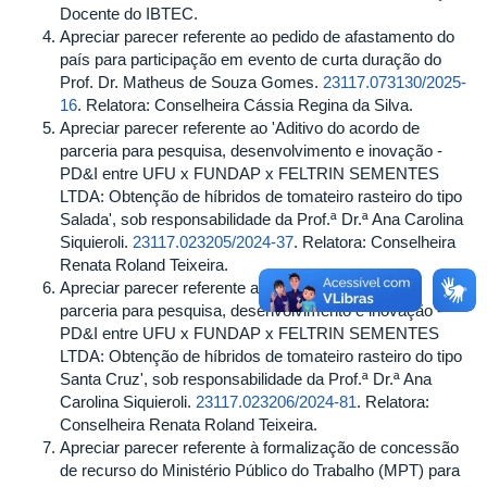
Docente do IBTEC.
Apreciar parecer referente ao pedido de afastamento do
país para participação em evento de curta duração do
Prof. Dr. Matheus de Souza Gomes.
23117.073130/2025-
16
. Relatora: Conselheira Cássia Regina da Silva.
Apreciar parecer referente ao 'Aditivo do acordo de
parceria para pesquisa, desenvolvimento e inovação -
PD&I entre UFU x FUNDAP x FELTRIN SEMENTES
LTDA: Obtenção de híbridos de tomateiro rasteiro do tipo
Salada', sob responsabilidade da Prof.ª Dr.ª Ana Carolina
Siquieroli.
23117.023205/2024-37
. Relatora: Conselheira
Renata Roland Teixeira.
Apreciar parecer referente ao 'Aditivo do acordo de
parceria para pesquisa, desenvolvimento e inovação -
PD&I entre UFU x FUNDAP x FELTRIN SEMENTES
LTDA: Obtenção de híbridos de tomateiro rasteiro do tipo
Santa Cruz', sob responsabilidade da Prof.ª Dr.ª Ana
Carolina Siquieroli.
23117.023206/2024-81
. Relatora:
Conselheira Renata Roland Teixeira.
Apreciar parecer referente à formalização de concessão
de recurso do Ministério Público do Trabalho (MPT) para