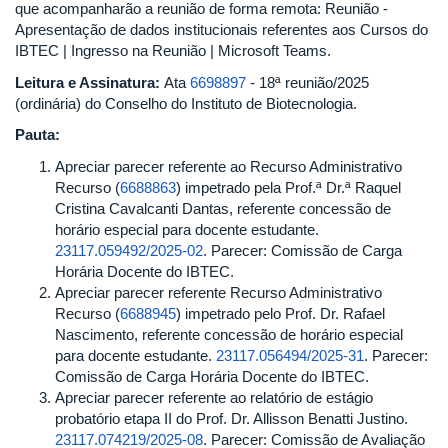
que acompanharão a reunião de forma remota: Reunião -
Apresentação de dados institucionais referentes aos Cursos do
IBTEC | Ingresso na Reunião | Microsoft Teams.
Leitura e Assinatura:
Ata
6698897
- 18ª reunião/2025
(ordinária) do Conselho do Instituto de Biotecnologia.
Pauta:
Apreciar parecer referente ao Recurso Administrativo
Recurso (
6688863
) impetrado pela Prof.ª Dr.ª Raquel
Cristina Cavalcanti Dantas, referente concessão de
horário especial para docente estudante.
23117.059492/2025-02
. Parecer: Comissão de Carga
Horária Docente do IBTEC.
Apreciar parecer referente Recurso Administrativo
Recurso (
6688945
) impetrado pelo Prof. Dr. Rafael
Nascimento, referente concessão de horário especial
para docente estudante.
23117.056494/2025-31
. Parecer:
Comissão de Carga Horária Docente do IBTEC.
Apreciar parecer referente ao relatório de estágio
probatório etapa II do Prof. Dr. Allisson Benatti Justino.
23117.074219/2025-08
. Parecer: Comissão de Avaliação