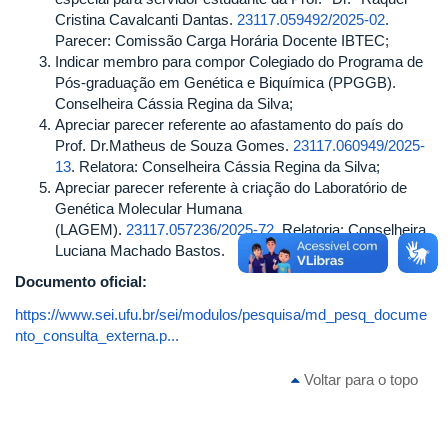
Cristina Cavalcanti Dantas.
23117.059492/2025-02
.
Parecer: Comissão Carga Horária Docente IBTEC;
Indicar membro para compor Colegiado do Programa de
Pós-graduação em Genética e Biquímica (PPGGB).
Conselheira Cássia Regina da Silva;
Apreciar parecer referente ao afastamento do país do
Prof. Dr.Matheus de Souza Gomes.
23117.060949/2025-
13
. Relatora: Conselheira Cássia Regina da Silva;
Apreciar parecer referente à criação do Laboratório de
Genética Molecular Humana
(LAGEM).
23117.057236/2025-72
. Relatoria: Conselheira
Luciana Machado Bastos.
Documento oficial:
https://www.sei.ufu.br/sei/modulos/pesquisa/md_pesq_docume
nto_consulta_externa.p...
Voltar para o topo