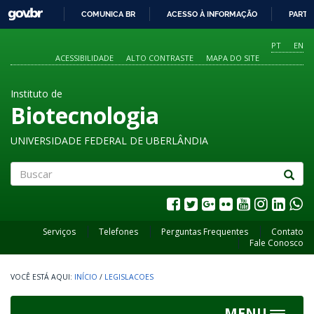
GOVBR
COMUNICA BR
ACESSO À INFORMAÇÃO
PARTI
IR
PARA
PT
EN
O
ACESSIBILIDADE
ALTO CONTRASTE
MAPA DO SITE
CONTEÚDO
Instituto de
Biotecnologia
UNIVERSIDADE FEDERAL DE UBERLÂNDIA
Buscar
Serviços
Telefones
Perguntas Frequentes
Contato
Fale Conosco
INÍCIO
/
LEGISLACOES
MENU