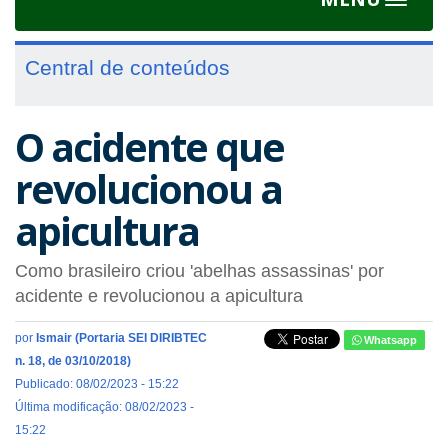
Toggle
navigat
Central de conteúdos
O acidente que
revolucionou a
apicultura
Como brasileiro criou 'abelhas assassinas' por
acidente e revolucionou a apicultura
por
Ismair (Portaria SEI DIRIBTEC
Whatsapp
n. 18, de 03/10/2018)
Publicado: 08/02/2023 - 15:22
Última modificação: 08/02/2023 -
15:22