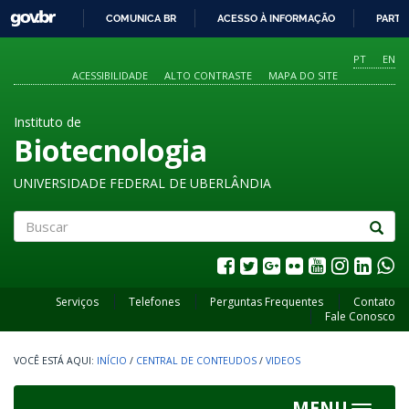
GOVBR
COMUNICA BR
ACESSO À INFORMAÇÃO
PARTI
IR
PARA
PT
EN
O
ACESSIBILIDADE
ALTO CONTRASTE
MAPA DO SITE
CONTEÚDO
Instituto de
Biotecnologia
UNIVERSIDADE FEDERAL DE UBERLÂNDIA
Buscar
Serviços
Telefones
Perguntas Frequentes
Contato
Fale Conosco
INÍCIO
/
CENTRAL DE CONTEUDOS
/
VIDEOS
MENU