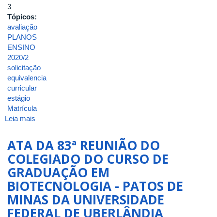
3
Tópicos:
avaliação
PLANOS
ENSINO
2020/2
solicitação
equivalencia
curricular
estágio
Matrícula
Leia mais
sobre
ATA
DA
ATA DA 83ª REUNIÃO DO
3ª
COLEGIADO DO CURSO DE
REUNIÃO/2021
GRADUAÇÃO EM
DO
COLEGIADO
BIOTECNOLOGIA - PATOS DE
DO
MINAS DA UNIVERSIDADE
CURSO
FEDERAL DE UBERLÂNDIA
DE