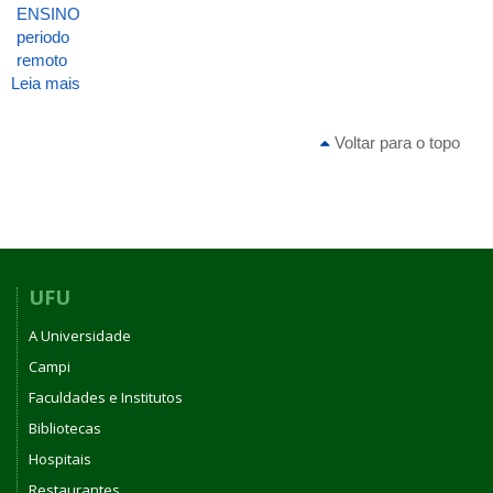
ENSINO
periodo
remoto
Leia mais
sobre
ATA
DA
Voltar para o topo
83ª
REUNIÃO
DO
COLEGIADO
DO
CURSO
DE
UFU
GRADUAÇÃO
A Universidade
EM
BIOTECNOLOGIA
Campi
-
Faculdades e Institutos
PATOS
Bibliotecas
DE
MINAS
Hospitais
DA
Restaurantes