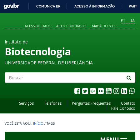
GOVBR
COMUNICA BR
ACESSO À INFORMAÇÃO
PARTI
IR
PARA
PT
EN
O
ACESSIBILIDADE
ALTO CONTRASTE
MAPA DO SITE
CONTEÚDO
Instituto de
Biotecnologia
UNIVERSIDADE FEDERAL DE UBERLÂNDIA
Buscar
Serviços
Telefones
Perguntas Frequentes
Contato
Fale Conosco
INÍCIO
/
TAGS
MENU