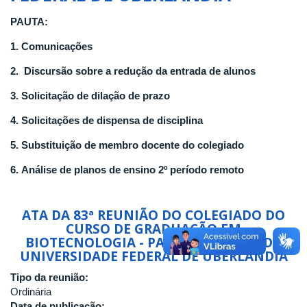
GRADUAÇÃO
EM
PAUTA:
BIOTECNOLOGIA
1. Comunicações
-
PATOS
2.
Discursão sobre a redução da entrada de alunos
DE
MINAS
3.
Solicitação de dilação de prazo
DA
UNIVERSIDADE
4. Solicitações de dispensa de disciplina
FEDERAL
5. Substituição de membro docente do colegiado
DE
UBERLÂNDIA
6. Análise de planos de ensino 2º período remoto
ATA DA 83ª REUNIÃO DO COLEGIADO DO
CURSO DE GRADUAÇÃO EM
BIOTECNOLOGIA - PATOS DE MINAS DA
UNIVERSIDADE FEDERAL DE UBERLÂNDIA
Tipo da reunião:
Ordinária
Data de publicação: