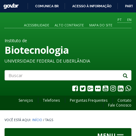
GOVBR
COMUNICA BR
ACESSO À INFORMAÇÃO
PARTI
IR
PARA
PT
EN
O
ACESSIBILIDADE
ALTO CONTRASTE
MAPA DO SITE
CONTEÚDO
Instituto de
Biotecnologia
UNIVERSIDADE FEDERAL DE UBERLÂNDIA
Buscar
Serviços
Telefones
Perguntas Frequentes
Contato
Fale Conosco
INÍCIO
/
TAGS
MENU