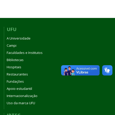
de
Trabalho
Docente
UFU
A Universidade
Campi
Faculdades e Institutos
Bibliotecas
Hospitais
Restaurantes
Fundações
Apoio estudantil
Internacionalização
Uso da marca UFU