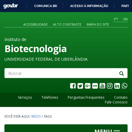
GOVBR
COMUNICA BR
ACESSO À INFORMAÇÃO
PARTI
IR
PARA
PT
EN
O
ACESSIBILIDADE
ALTO CONTRASTE
MAPA DO SITE
CONTEÚDO
Instituto de
Biotecnologia
UNIVERSIDADE FEDERAL DE UBERLÂNDIA
Buscar
Serviços
Telefones
Perguntas Frequentes
Contato
Fale Conosco
INÍCIO
/
TAGS
MENU