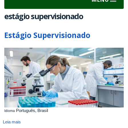
Toggle
navigat
estágio supervisionado
Estágio Supervisionado
Português, Brasil
Idioma
Leia mais
sobre
Estágio