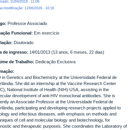
icado: 11/04/2018 - 11:06
ma modificação: 12/06/2026 - 10:16
go:
Professor Associado
uação Funcional:
Em exercício
ulação:
Doutorado
a de ingresso:
14/01/2013 (13 anos, 6 meses, 22 dias)
ime de Trabalho:
Dedicação Exclusiva
rmação:
 in Genetics and Biochemistry at the Universidade Federal de
rlândia. She did an internship at the Vaccine Research Center
), National Institute of Health (NIH)-USA, assisting in the
ecular development of anti-HIV monoclonal antibodies. She is
rently an Associate Professor at the Universidade Federal de
lândia, participating and developing research projects applied to
ology and infectious diseases, with emphasis on methods and
niques of cell and molecular biology and biotechnology, for
gnostic and therapeutic purposes. She coordinates the Laboratory of