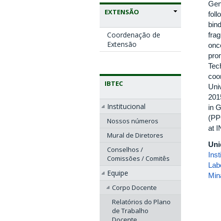
Gen
EXTENSÃO
fol
bind
Coordenação de
fra
Extensão
onc
prom
Tec
coo
IBTEC
Uni
201
Institucional
in 
(PP
Nossos números
at 
Mural de Diretores
Uni
Conselhos /
Inst
Comissões / Comitês
Lab
Equipe
Min
Corpo Docente
Relatórios do Plano
de Trabalho
Docente