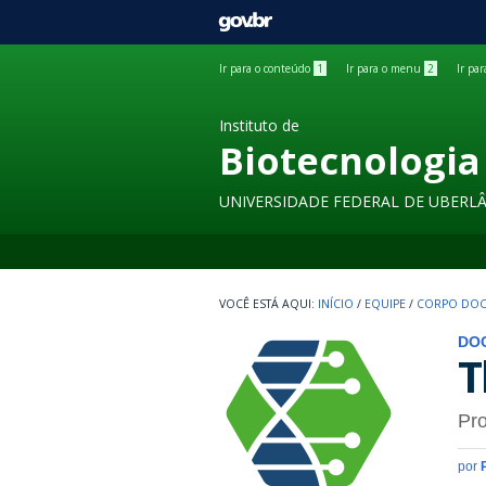
GOVBR
Ir para o conteúdo
1
Ir para o menu
2
Ir pa
Instituto de
Biotecnologia
UNIVERSIDADE FEDERAL DE UBERL
INÍCIO
/
EQUIPE
/
CORPO DOC
DO
T
Pro
por