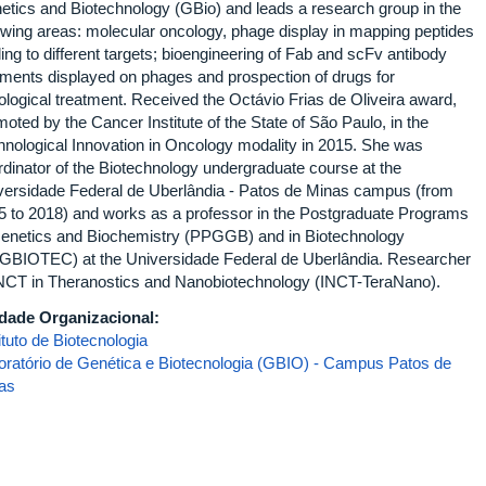
etics and Biotechnology (GBio) and leads a research group in the
lowing areas: molecular oncology, phage display in mapping peptides
ing to different targets; bioengineering of Fab and scFv antibody
gments displayed on phages and prospection of drugs for
ological treatment. Received the Octávio Frias de Oliveira award,
oted by the Cancer Institute of the State of São Paulo, in the
hnological Innovation in Oncology modality in 2015. She was
rdinator of the Biotechnology undergraduate course at the
versidade Federal de Uberlândia - Patos de Minas campus (from
5 to 2018) and works as a professor in the Postgraduate Programs
Genetics and Biochemistry (PPGGB) and in Biotechnology
GBIOTEC) at the Universidade Federal de Uberlândia. Researcher
INCT in Theranostics and Nanobiotechnology (INCT-TeraNano).
dade Organizacional:
ituto de Biotecnologia
oratório de Genética e Biotecnologia (GBIO) - Campus Patos de
as