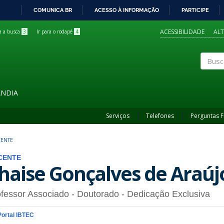
COMUNICA BR
ACESSO À INFORMAÇÃO
PARTICIPE
IR
PARA
ACESSIBILIDADE
AL
ra a busca
3
Ir para o rodapé
4
O
CONTEÚDO
Buscar
ÂNDIA
Serviços
Telefones
Perguntas 
ENTE
CENTE
haise Gonçalves de Araúj
fessor Associado
- Doutorado
- Dedicação Exclusiva
Portal IBTEC