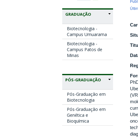
Publ
Últi
GRADUAÇÃO
Car
Biotecnologia -
Campus Umuarama
Sit
Biotecnologia -
Tit
Campus Patos de
Minas
Dat
Reg
Fo
PÓS-GRADUAÇÃO
PhD
Ube
Pós-Graduação em
(VRC
Biotecnologia
mol
cur
Pós-Graduação em
Uber
Genética e
Bioquímica
onc
tech
dia