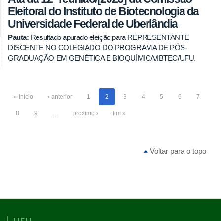
Eleitoral do Instituto de Biotecnologia da
Universidade Federal de Uberlândia
Pauta:
Resultado apurado eleição para REPRESENTANTE
DISCENTE NO COLEGIADO DO PROGRAMA DE PÓS-
GRADUAÇÃO EM GENÉTICA E BIOQUÍMICA/IBTEC/UFU.
« início
‹ anterior
1
2
3
4
5
6
7
8
9
…
próximo ›
fim »
Voltar para o topo
UFU