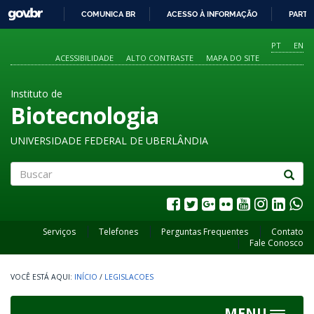
GOVBR
COMUNICA BR
ACESSO À INFORMAÇÃO
PARTI
IR
PARA
PT
EN
O
ACESSIBILIDADE
ALTO CONTRASTE
MAPA DO SITE
CONTEÚDO
Instituto de
Biotecnologia
UNIVERSIDADE FEDERAL DE UBERLÂNDIA
Buscar
Serviços
Telefones
Perguntas Frequentes
Contato
Fale Conosco
INÍCIO
/
LEGISLACOES
MENU