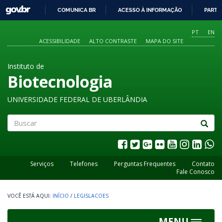
GOVBR
COMUNICA BR
ACESSO À INFORMAÇÃO
PARTI
IR
PARA
PT
EN
O
ACESSIBILIDADE
ALTO CONTRASTE
MAPA DO SITE
CONTEÚDO
Instituto de
Biotecnologia
UNIVERSIDADE FEDERAL DE UBERLÂNDIA
Buscar
Serviços
Telefones
Perguntas Frequentes
Contato
Fale Conosco
INÍCIO
/
LEGISLACOES
MENU