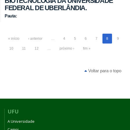
BIOTECNOLOGIA DA UNIVERSIDADE
FEDERAL DE UBERLÂNDIA.
Pauta:
« início
‹ anterior
…
4
5
6
7
8
9
10
11
12
…
próximo ›
fim »
Voltar para o topo
UFU
A Universidade
Campi