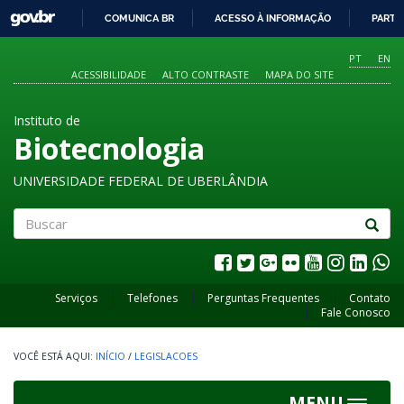
GOVBR
COMUNICA BR
ACESSO À INFORMAÇÃO
PARTI
IR
PARA
PT
EN
O
ACESSIBILIDADE
ALTO CONTRASTE
MAPA DO SITE
CONTEÚDO
Instituto de
Biotecnologia
UNIVERSIDADE FEDERAL DE UBERLÂNDIA
Buscar
Serviços
Telefones
Perguntas Frequentes
Contato
Fale Conosco
INÍCIO
/
LEGISLACOES
MENU