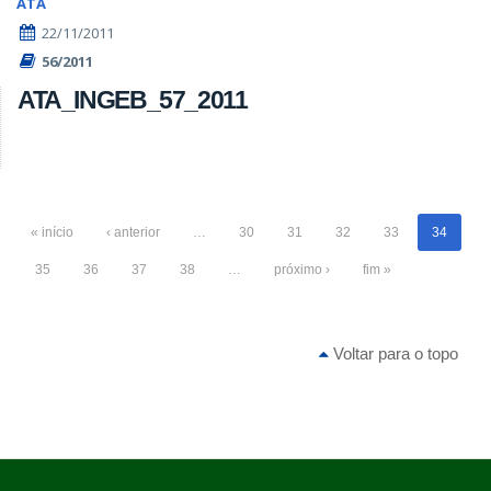
ATA
22/11/2011
56/2011
ATA_INGEB_57_2011
« início
‹ anterior
…
30
31
32
33
34
35
36
37
38
…
próximo ›
fim »
Voltar para o topo