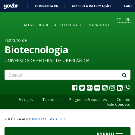
GOVBR
COMUNICA BR
ACESSO À INFORMAÇÃO
PARTI
IR
PARA
PT
EN
O
ACESSIBILIDADE
ALTO CONTRASTE
MAPA DO SITE
CONTEÚDO
Instituto de
Biotecnologia
UNIVERSIDADE FEDERAL DE UBERLÂNDIA
Buscar
Serviços
Telefones
Perguntas Frequentes
Contato
Fale Conosco
INÍCIO
/
LEGISLACOES
MENU