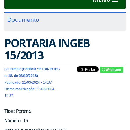
Toggle
navigat
Documento
PORTARIA INGEB
15/2013
por
Ismair (Portaria SEI DIRIBTEC
Whatsapp
n. 18, de 03/10/2018)
Publicado: 21/03/2024 - 14:37
Última modificação: 21/03/2024 -
14:37
Tipo:
Portaria
Número:
15