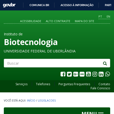
GOVBR
COMUNICA BR
ACESSO À INFORMAÇÃO
PARTI
IR
PARA
PT
EN
O
ACESSIBILIDADE
ALTO CONTRASTE
MAPA DO SITE
CONTEÚDO
Instituto de
Biotecnologia
UNIVERSIDADE FEDERAL DE UBERLÂNDIA
Buscar
Serviços
Telefones
Perguntas Frequentes
Contato
Fale Conosco
INÍCIO
/
LEGISLACOES
MENU