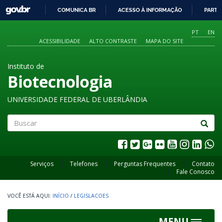
GOVBR
COMUNICA BR
ACESSO À INFORMAÇÃO
PARTI
IR
PARA
PT
EN
O
ACESSIBILIDADE
ALTO CONTRASTE
MAPA DO SITE
CONTEÚDO
Instituto de
Biotecnologia
UNIVERSIDADE FEDERAL DE UBERLÂNDIA
Buscar
Serviços
Telefones
Perguntas Frequentes
Contato
Fale Conosco
INÍCIO
/
LEGISLACOES
MENU