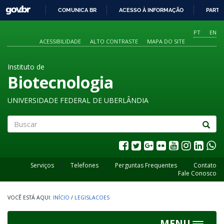
GOVBR
COMUNICA BR
ACESSO À INFORMAÇÃO
PARTI
IR
PARA
PT
EN
O
ACESSIBILIDADE
ALTO CONTRASTE
MAPA DO SITE
CONTEÚDO
Instituto de
Biotecnologia
UNIVERSIDADE FEDERAL DE UBERLÂNDIA
Buscar
Serviços
Telefones
Perguntas Frequentes
Contato
Fale Conosco
INÍCIO
/
LEGISLACOES
MENU