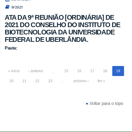
9/2021
ATA DA 9ª REUNIÃO [ORDINÁRIA] DE
2021 DO CONSELHO DO INSTITUTO DE
BIOTECNOLOGIA DA UNIVERSIDADE
FEDERAL DE UBERLÂNDIA.
Pauta:
« início
‹ anterior
…
15
16
17
18
19
20
21
22
23
…
próximo ›
fim »
Voltar para o topo