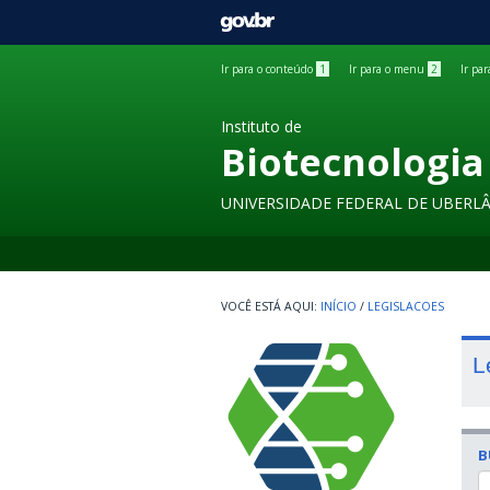
GOVBR
Ir para o conteúdo
1
Ir para o menu
2
Ir pa
Instituto de
Biotecnologia
UNIVERSIDADE FEDERAL DE UBERL
INÍCIO
/
LEGISLACOES
L
B