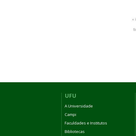
« 
f
UFU
A Universidade
Campi
Faculdades e Institutos
Bibliotecas