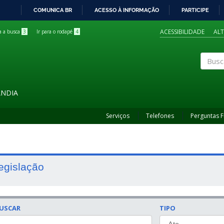
COMUNICA BR
ACESSO À INFORMAÇÃO
PARTICIPE
IR
PARA
ACESSIBILIDADE
AL
ra a busca
3
Ir para o rodapé
4
O
CONTEÚDO
Buscar
ÂNDIA
Serviços
Telefones
Perguntas 
egislação
USCAR
TIPO