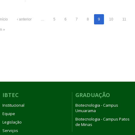
início
‹ anterior
…
5
6
7
8
9
10
11
im »
IBTEC
GRADUAÇÃO
Institucional
Biotecnologia - Campus
Umuarama
Equipe
Biotecnologia - Campus Patos
Legislação
de Minas
Serviços