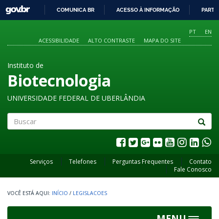
GOVBR
COMUNICA BR
ACESSO À INFORMAÇÃO
PARTI
IR
PARA
PT
EN
O
ACESSIBILIDADE
ALTO CONTRASTE
MAPA DO SITE
CONTEÚDO
Instituto de
Biotecnologia
UNIVERSIDADE FEDERAL DE UBERLÂNDIA
Buscar
Serviços
Telefones
Perguntas Frequentes
Contato
Fale Conosco
INÍCIO
/
LEGISLACOES
MENU