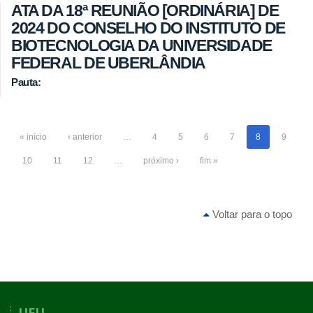
ATA DA 18ª REUNIÃO [ORDINÁRIA] DE
2024 DO CONSELHO DO INSTITUTO DE
BIOTECNOLOGIA DA UNIVERSIDADE
FEDERAL DE UBERLÂNDIA
Pauta:
« início
‹ anterior
…
4
5
6
7
8
9
10
11
12
…
próximo ›
fim »
Voltar para o topo
UFU