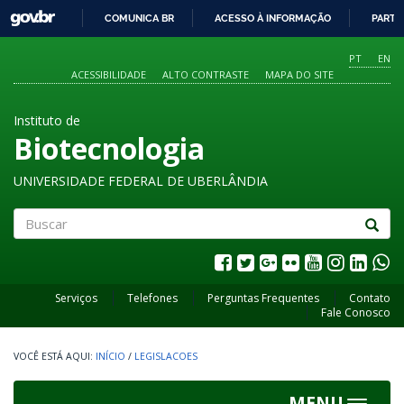
GOVBR
COMUNICA BR
ACESSO À INFORMAÇÃO
PARTI
IR
PARA
PT
EN
O
ACESSIBILIDADE
ALTO CONTRASTE
MAPA DO SITE
CONTEÚDO
Instituto de
Biotecnologia
UNIVERSIDADE FEDERAL DE UBERLÂNDIA
Buscar
Serviços
Telefones
Perguntas Frequentes
Contato
Fale Conosco
INÍCIO
/
LEGISLACOES
MENU