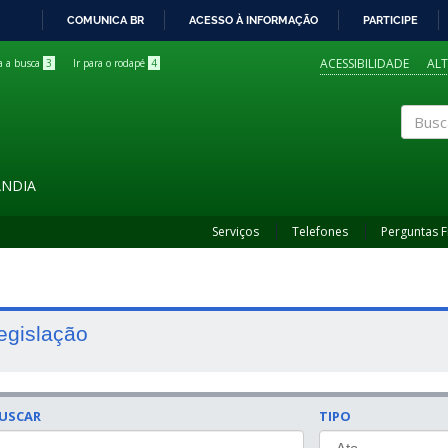
COMUNICA BR
ACESSO À INFORMAÇÃO
PARTICIPE
IR
PARA
ACESSIBILIDADE
AL
ra a busca
3
Ir para o rodapé
4
O
CONTEÚDO
Buscar
ÂNDIA
Serviços
Telefones
Perguntas 
egislação
USCAR
TIPO