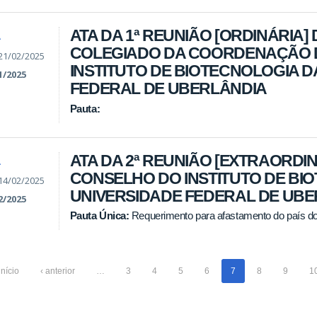
ATA DA 1ª REUNIÃO [ORDINÁRIA] 
A
COLEGIADO DA COORDENAÇÃO 
21/02/2025
INSTITUTO DE BIOTECNOLOGIA D
1/2025
FEDERAL DE UBERLÂNDIA
Pauta:
ATA DA 2ª REUNIÃO [EXTRAORDIN
A
CONSELHO DO INSTITUTO DE BI
14/02/2025
UNIVERSIDADE FEDERAL DE UB
2/2025
Pauta Única:
Requerimento para afastamento do país do 
início
‹ anterior
…
3
4
5
6
7
8
9
1