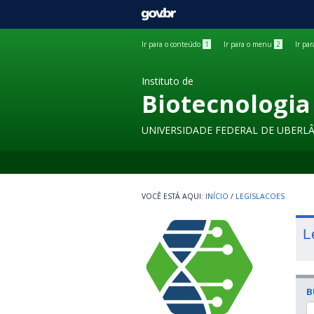
GOVBR
Ir para o conteúdo
1
Ir para o menu
2
Ir pa
Instituto de
Biotecnologia
UNIVERSIDADE FEDERAL DE UBERL
INÍCIO
/
LEGISLACOES
L
B