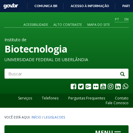
GOVBR
COMUNICA BR
ACESSO À INFORMAÇÃO
PARTI
IR
PARA
PT
EN
O
ACESSIBILIDADE
ALTO CONTRASTE
MAPA DO SITE
CONTEÚDO
Instituto de
Biotecnologia
UNIVERSIDADE FEDERAL DE UBERLÂNDIA
Buscar
Serviços
Telefones
Perguntas Frequentes
Contato
Fale Conosco
INÍCIO
/
LEGISLACOES
MENU