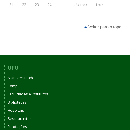
21
22
23
24
…
próximo ›
fim »
Voltar para o topo
UFU
A Universidade
Campi
Faculdades e Institutos
Bibliotecas
Hospitais
Restaurantes
Fundações