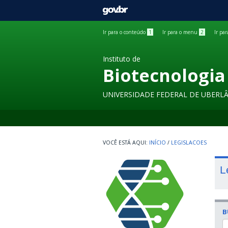
GOVBR
Ir para o conteúdo
1
Ir para o menu
2
Ir pa
Instituto de
Biotecnologia
UNIVERSIDADE FEDERAL DE UBERL
INÍCIO
/
LEGISLACOES
L
B