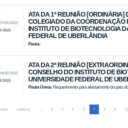
ATA DA 1ª REUNIÃO [ORDINÁRIA] 
A
COLEGIADO DA COORDENAÇÃO 
21/02/2025
INSTITUTO DE BIOTECNOLOGIA D
1/2025
FEDERAL DE UBERLÂNDIA
Pauta:
ATA DA 2ª REUNIÃO [EXTRAORDIN
A
CONSELHO DO INSTITUTO DE BI
14/02/2025
UNIVERSIDADE FEDERAL DE UB
2/2025
Pauta Única:
Requerimento para afastamento do país do 
início
‹ anterior
…
3
4
5
6
7
8
9
1