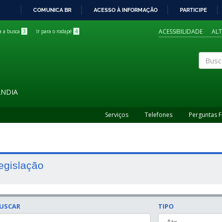
COMUNICA BR
ACESSO À INFORMAÇÃO
PARTICIPE
IR
PARA
ACESSIBILIDADE
AL
ra a busca
3
Ir para o rodapé
4
O
CONTEÚDO
Buscar
ÂNDIA
Serviços
Telefones
Perguntas 
egislação
USCAR
TIPO