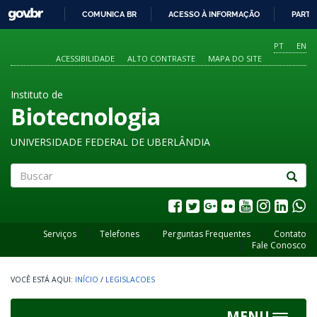
GOVBR
COMUNICA BR
ACESSO À INFORMAÇÃO
PARTI
IR
PARA
PT
EN
O
ACESSIBILIDADE
ALTO CONTRASTE
MAPA DO SITE
CONTEÚDO
Instituto de
Biotecnologia
UNIVERSIDADE FEDERAL DE UBERLÂNDIA
Buscar
Serviços
Telefones
Perguntas Frequentes
Contato
Fale Conosco
INÍCIO
/
LEGISLACOES
MENU