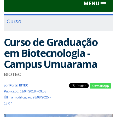
MENU
Toggle
navigat
Curso
Curso de Graduação
em Biotecnologia -
Campus Umuarama
BIOTEC
por
Portal IBTEC
Whatsapp
Publicado: 11/04/2018 - 09:58
Última modificação: 28/08/2025 -
13:07