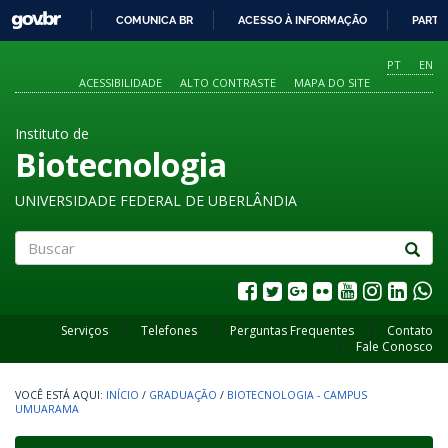
GOVBR
COMUNICA BR
ACESSO À INFORMAÇÃO
PARTI
IR
PARA
PT
EN
O
ACESSIBILIDADE
ALTO CONTRASTE
MAPA DO SITE
CONTEÚDO
Instituto de
Biotecnologia
UNIVERSIDADE FEDERAL DE UBERLÂNDIA
Buscar
Serviços
Telefones
Perguntas Frequentes
Contato
Fale Conosco
INÍCIO
/
GRADUAÇÃO
/
BIOTECNOLOGIA - CAMPUS
UMUARAMA