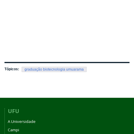
Tópicos:
graduação biotecnologia umuarama
UFU
A Universidade
Campi