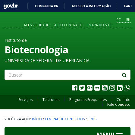
GOVBR
COMUNICA BR
ACESSO À INFORMAÇÃO
PARTI
IR
PARA
PT
EN
O
ACESSIBILIDADE
ALTO CONTRASTE
MAPA DO SITE
CONTEÚDO
Instituto de
Biotecnologia
UNIVERSIDADE FEDERAL DE UBERLÂNDIA
Buscar
Serviços
Telefones
Perguntas Frequentes
Contato
Fale Conosco
INÍCIO
/
CENTRAL DE CONTEUDOS
/
LINKS
MENU