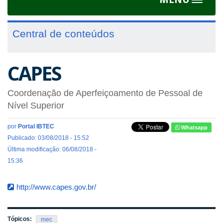
Toggle
navigat
Central de conteúdos
CAPES
Coordenação de Aperfeiçoamento de Pessoal de
Nível Superior
por
Portal IBTEC
Whatsapp
Publicado: 03/08/2018 - 15:52
Última modificação: 06/08/2018 -
15:36
http://www.capes.gov.br/
Tópicos:
mec