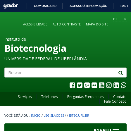
GOVBR
COMUNICA BR
ACESSO À INFORMAÇÃO
PARTI
IR
PARA
PT
EN
O
ACESSIBILIDADE
ALTO CONTRASTE
MAPA DO SITE
CONTEÚDO
Instituto de
Biotecnologia
UNIVERSIDADE FEDERAL DE UBERLÂNDIA
Buscar
Serviços
Telefones
Perguntas Frequentes
Contato
Fale Conosco
INÍCIO
/
LEGISLACOES
/
/
IBTEC.UFU.BR
MENU