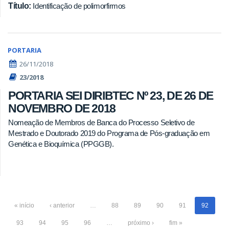
Título:
Identificação de polimorfirmos
PORTARIA
26/11/2018
23/2018
PORTARIA SEI DIRIBTEC Nº 23, DE 26 DE
NOVEMBRO DE 2018
Nomeação de Membros de Banca do Processo Seletivo de
Mestrado e Doutorado 2019 do Programa de Pós-graduação em
Genética e Bioquímica (PPGGB).
« início
‹ anterior
…
88
89
90
91
92
93
94
95
96
…
próximo ›
fim »