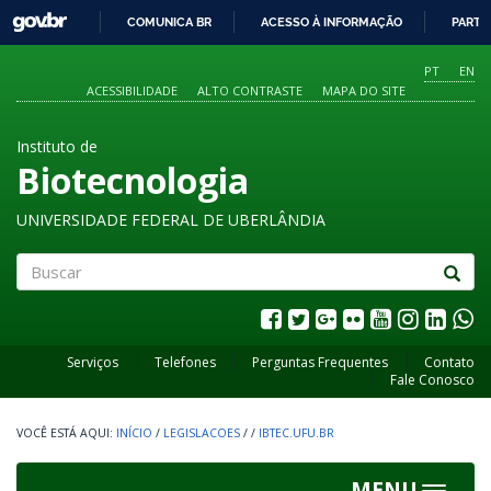
GOVBR
COMUNICA BR
ACESSO À INFORMAÇÃO
PARTI
IR
PARA
PT
EN
O
ACESSIBILIDADE
ALTO CONTRASTE
MAPA DO SITE
CONTEÚDO
Instituto de
Biotecnologia
UNIVERSIDADE FEDERAL DE UBERLÂNDIA
Buscar
Serviços
Telefones
Perguntas Frequentes
Contato
Fale Conosco
INÍCIO
/
LEGISLACOES
/
/
IBTEC.UFU.BR
MENU