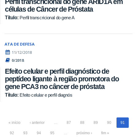
Perfil transcricional do gene ARID1A em
células de Câncer de Próstata
Título:
Perfil transcricional do gene A
ATA DE DEFESA
11/12/2018
0/2018
Efeito celular e perfil diagnóstico de
peptídeo ligante à região promotora do
gene PCA3 no câncer de próstata
Título:
Efeito celular e perfil diagnós
« início
‹ anterior
…
87
88
89
90
91
92
93
94
95
…
próximo ›
fim »