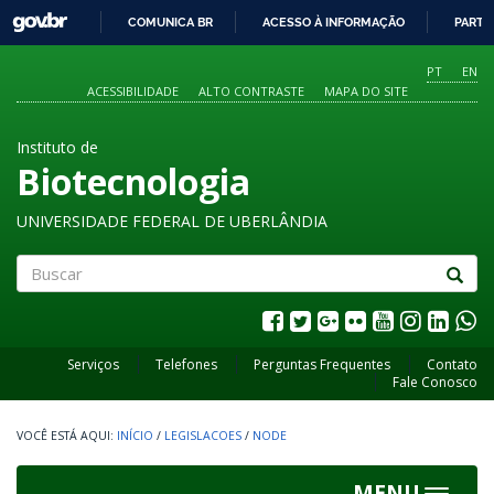
GOVBR
COMUNICA BR
ACESSO À INFORMAÇÃO
PARTI
IR
PARA
PT
EN
O
ACESSIBILIDADE
ALTO CONTRASTE
MAPA DO SITE
CONTEÚDO
Instituto de
Biotecnologia
UNIVERSIDADE FEDERAL DE UBERLÂNDIA
Buscar
Serviços
Telefones
Perguntas Frequentes
Contato
Fale Conosco
INÍCIO
/
LEGISLACOES
/
NODE
MENU