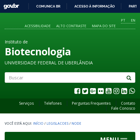
GOVBR
COMUNICA BR
ACESSO À INFORMAÇÃO
PARTI
IR
PARA
PT
EN
O
ACESSIBILIDADE
ALTO CONTRASTE
MAPA DO SITE
CONTEÚDO
Instituto de
Biotecnologia
UNIVERSIDADE FEDERAL DE UBERLÂNDIA
Buscar
Serviços
Telefones
Perguntas Frequentes
Contato
Fale Conosco
INÍCIO
/
LEGISLACOES
/
NODE
MENU