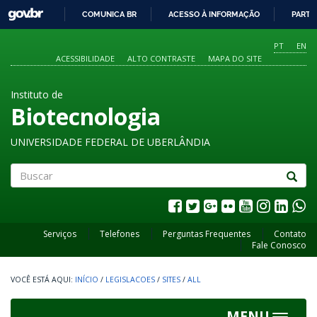
GOVBR
COMUNICA BR
ACESSO À INFORMAÇÃO
PARTI
IR
PARA
PT
EN
O
ACESSIBILIDADE
ALTO CONTRASTE
MAPA DO SITE
CONTEÚDO
Instituto de
Biotecnologia
UNIVERSIDADE FEDERAL DE UBERLÂNDIA
Buscar
Serviços
Telefones
Perguntas Frequentes
Contato
Fale Conosco
INÍCIO
/
LEGISLACOES
/
SITES
/
ALL
MENU