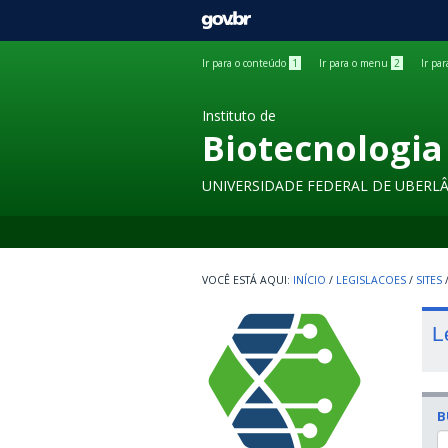
GOVBR
Ir para o conteúdo
1
Ir para o menu
2
Ir pa
Instituto de
Biotecnologia
UNIVERSIDADE FEDERAL DE UBERL
INÍCIO
/
LEGISLACOES
/
SITES
L
B