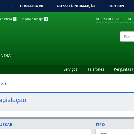
COMUNICA BR
ACESSO À INFORMAÇÃO
PARTICIPE
IR
PARA
ACESSIBILIDADE
AL
ra a busca
3
Ir para o rodapé
4
O
CONTEÚDO
Buscar
ÂNDIA
Serviços
Telefones
Perguntas 
/
ALL
egislação
USCAR
TIPO