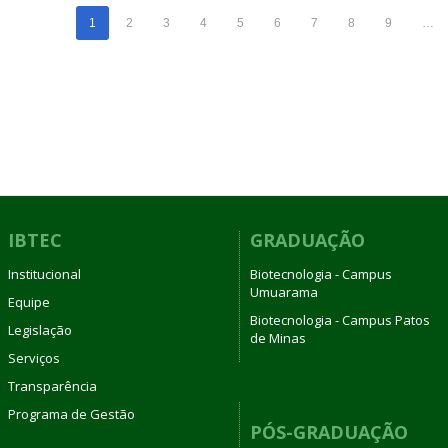
1
2
3
4
5
6
7
8
9
…
IBTEC
GRADUAÇÃO
Institucional
Biotecnologia - Campus
Umuarama
Equipe
Biotecnologia - Campus Patos
Legislação
de Minas
Serviços
Transparência
Programa de Gestão
PÓS-GRADUAÇÃO